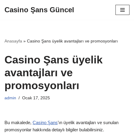
Casino Şans Güncel
İçeriğe
geç
Anasayfa
»
Casino Şans üyelik avantajları ve promosyonları
Casino Şans üyelik
avantajları ve
promosyonları
admin
Ocak 17, 2025
Bu makalede,
Casino Şans
’ın üyelik avantajları ve sunulan
promosyonlar hakkında detaylı bilgiler bulabilirsiniz.