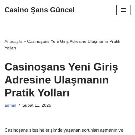
Casino Şans Güncel
İçeriğe
geç
Anasayfa
»
Casinoşans Yeni Giriş Adresine Ulaşmanın Pratik
Yolları
Casinoşans Yeni Giriş
Adresine Ulaşmanın
Pratik Yolları
admin
Şubat 11, 2025
Casinoşans sitesine erişimde yaşanan sorunları aşmanın ve