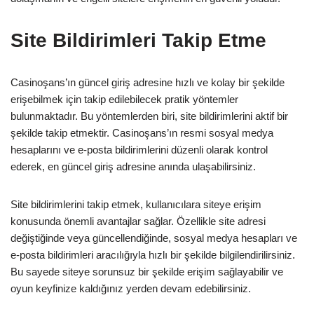
Site Bildirimleri Takip Etme
Casinoşans’ın güncel giriş adresine hızlı ve kolay bir şekilde
erişebilmek için takip edilebilecek pratik yöntemler
bulunmaktadır. Bu yöntemlerden biri, site bildirimlerini aktif bir
şekilde takip etmektir. Casinoşans’ın resmi sosyal medya
hesaplarını ve e-posta bildirimlerini düzenli olarak kontrol
ederek, en güncel giriş adresine anında ulaşabilirsiniz.
Site bildirimlerini takip etmek, kullanıcılara siteye erişim
konusunda önemli avantajlar sağlar. Özellikle site adresi
değiştiğinde veya güncellendiğinde, sosyal medya hesapları ve
e-posta bildirimleri aracılığıyla hızlı bir şekilde bilgilendirilirsiniz.
Bu sayede siteye sorunsuz bir şekilde erişim sağlayabilir ve
oyun keyfinize kaldığınız yerden devam edebilirsiniz.